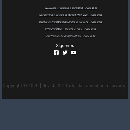
EVALUACIÓN FELICIDAD Y BIENESTAR – JULIO 2026
MEJOR Y PEOR ESTADO DE MÉXICO PARA VIVIR – JULIO 2026
ENCUESTA NACIONAL: DESEMPEÑO DIF ESTATAL – JULIO 2026
EVALUACIÓN PARTIDOS POLÍTICOS – JULIO 2026
ASÍ VAN LOS 32 GOBERNADORES – JULIO 2026
Síguenos
Copyright © 2026 | Revista 32. Todos los derechos reservados
INICIO