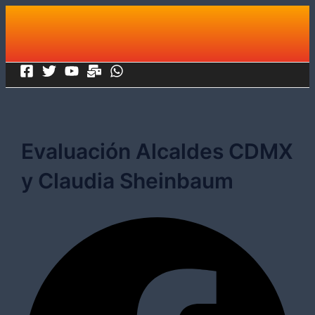
Ir
al
contenido
Evaluación Alcaldes CDMX
y Claudia Sheinbaum