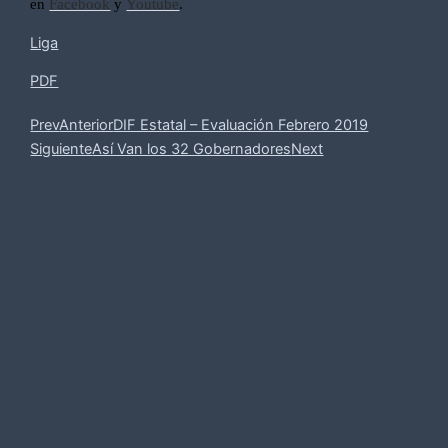
en
Facebook
y
Youtube
.
Liga
PDF
Prev
Anterior
DIF Estatal – Evaluación Febrero 2019
Siguiente
Así Van los 32 Gobernadores
Next