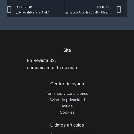
Prev
Ne
ANTERIOR
SIGUIENTE
¿Cómo calificaron a Amlo?
Evaluación Alcaldes CDMX y Claudia Sheinbaum
Site
En Revista 32,
comunicamos tu opinión.
Centro de ayuda
Términos y condiciones
Aviso de privacidad
Ayuda
Cookies
Últimos articulos