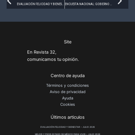
Prev
Ne
EVALUACIÓN FELICIDAD Y BIENESTAR – ABRIL 2026
ENCUESTA NACIONAL: GOBIERNO FEDERAL – ABRIL 2026
Site
En Revista 32,
comunicamos tu opinión.
Centro de ayuda
Términos y condiciones
Aviso de privacidad
Ayuda
Cookies
Últimos articulos
EVALUACIÓN FELICIDAD Y BIENESTAR – JULIO 2026
MEJOR Y PEOR ESTADO DE MÉXICO PARA VIVIR – JULIO 2026