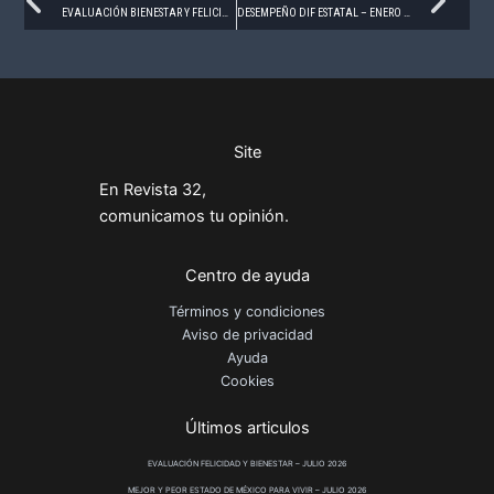
Prev
Ne
EVALUACIÓN BIENESTAR Y FELICIDAD – ENERO 2025
DESEMPEÑO DIF ESTATAL – ENERO 2025
Site
En Revista 32,
comunicamos tu opinión.
Centro de ayuda
Términos y condiciones
Aviso de privacidad
Ayuda
Cookies
Últimos articulos
EVALUACIÓN FELICIDAD Y BIENESTAR – JULIO 2026
MEJOR Y PEOR ESTADO DE MÉXICO PARA VIVIR – JULIO 2026