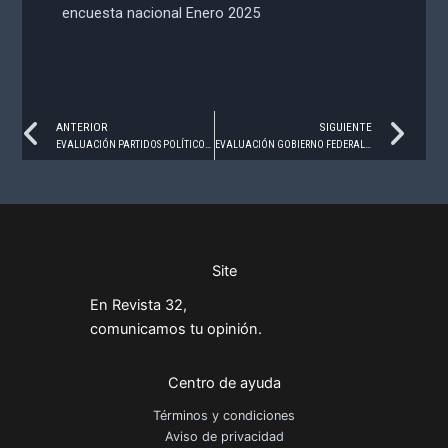
encuesta nacional Enero 2025
Prev
Ne
ANTERIOR
SIGUIENTE
EVALUACIÓN PARTIDOS POLÍTICOS – ENERO 2025
EVALUACIÓN GOBIERNO FEDERAL – ENERO 2025
Site
En Revista 32,
comunicamos tu opinión.
Centro de ayuda
Términos y condiciones
Aviso de privacidad