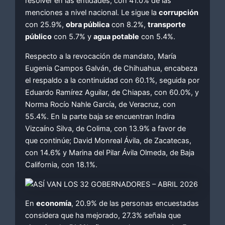
resolver en las entidades, con 41.0% de las
menciones a nivel nacional. Le sigue la
corrupción
con 25.9%,
obra pública
con 8.2%,
transporte
público
con 5.7% y
agua potable
con 5.4%.
Respecto a la revocación de mandato, María
Eugenia Campos Galván, de Chihuahua, encabeza
el respaldo a la continuidad con 60.1%, seguida por
Eduardo Ramírez Aguilar, de Chiapas, con 60.0%, y
Norma Rocío Nahle García, de Veracruz, con
55.4%. En la parte baja se encuentran Indira
Vizcaíno Silva, de Colima, con 13.9% a favor de
que continúe; David Monreal Ávila, de Zacatecas,
con 14.6% y Marina del Pilar Ávila Olmeda, de Baja
California, con 18.1%.
En
economía
, 20.9% de las personas encuestadas
considera que ha mejorado, 27.3% señala que