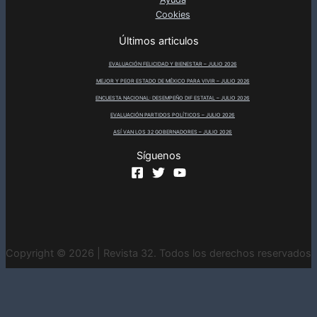
Cookies
Últimos articulos
EVALUACIÓN FELICIDAD Y BIENESTAR – JULIO 2026
MEJOR Y PEOR ESTADO DE MÉXICO PARA VIVIR – JULIO 2026
ENCUESTA NACIONAL: DESEMPEÑO DIF ESTATAL – JULIO 2026
EVALUACIÓN PARTIDOS POLÍTICOS – JULIO 2026
ASÍ VAN LOS 32 GOBERNADORES – JULIO 2026
Síguenos
Copyright © 2026 | Revista 32. Todos los derechos reservados