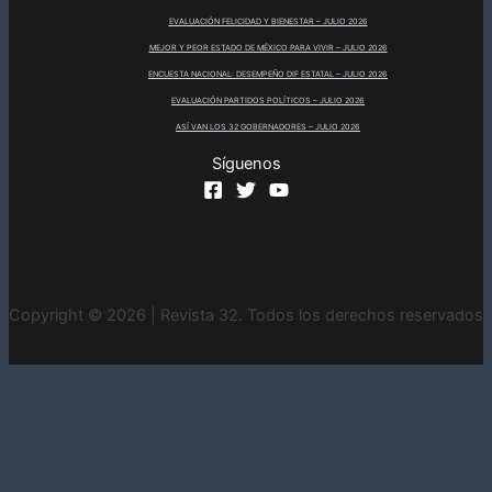
EVALUACIÓN FELICIDAD Y BIENESTAR – JULIO 2026
MEJOR Y PEOR ESTADO DE MÉXICO PARA VIVIR – JULIO 2026
ENCUESTA NACIONAL: DESEMPEÑO DIF ESTATAL – JULIO 2026
EVALUACIÓN PARTIDOS POLÍTICOS – JULIO 2026
ASÍ VAN LOS 32 GOBERNADORES – JULIO 2026
Síguenos
Copyright © 2026 | Revista 32. Todos los derechos reservados
INICIO