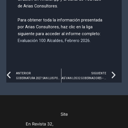
de Arias Consultores.
Para obtener toda la información presentada
por Arias Consultores, haz clic en la liga
siguiente para acceder al informe completo:
Evaluación 100 Alcaldes, Febrero 2026
.
Prev
Ne
ANTERIOR
SIGUIENTE
GOBERNATURA 2027: SAN LUIS POTOSÍ
ASÍ VAN LOS 32 GOBERNADORES – FEBRERO 2026
Site
En Revista 32,