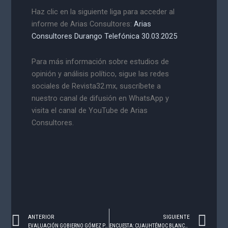
Haz clic en la siguiente liga para acceder al
informe de Arias Consultores:
Arias
Consultores Durango Telefónica 30.03.2025
Para más información sobre estudios de
opinión y análisis político, sigue las redes
sociales de Revista32.mx, suscríbete a
nuestro canal de difusión en WhatsApp y
visita el canal de YouTube de Arias
Consultores.
Prev
Ne
ANTERIOR
SIGUIENTE
EVALUACIÓN GOBIERNO GÓMEZ PALACIO, DURANGO – MARZO 2025
ENCUESTA: CUAUHTÉMOC BLANCO – ABRIL 2025