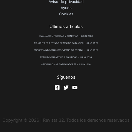
Aviso de privacidad
Ayuda
Cookies
Últimos articulos
EVALUACIÓN FELICIDAD Y BIENESTAR – JULIO 2026
MEJOR Y PEOR ESTADO DE MÉXICO PARA VIVIR – JULIO 2026
ENCUESTA NACIONAL: DESEMPEÑO DIF ESTATAL – JULIO 2026
EVALUACIÓN PARTIDOS POLÍTICOS – JULIO 2026
ASÍ VAN LOS 32 GOBERNADORES – JULIO 2026
Síguenos
Copyright © 2026 | Revista 32. Todos los derechos reservados