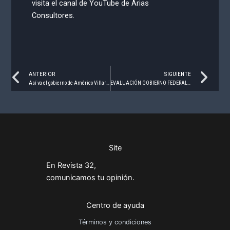
visita el canal de YouTube de Arias
Consultores.
Prev
Ne
ANTERIOR
SIGUIENTE
Así va el gobierno de Américo Villarreal en Tamaulipas – Marzo 2025
EVALUACIÓN GOBIERNO FEDERAL – FEBRERO 2025
Site
En Revista 32,
comunicamos tu opinión.
Centro de ayuda
Términos y condiciones