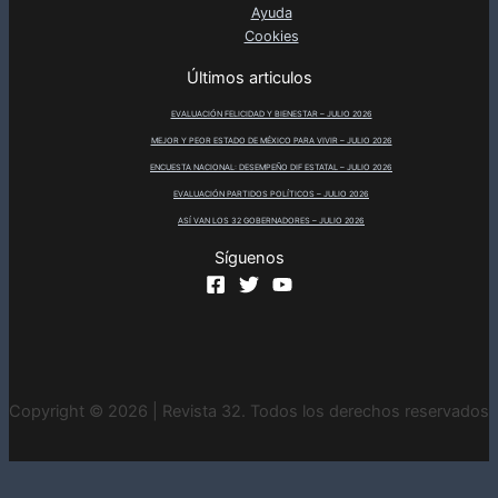
Ayuda
Cookies
Últimos articulos
EVALUACIÓN FELICIDAD Y BIENESTAR – JULIO 2026
MEJOR Y PEOR ESTADO DE MÉXICO PARA VIVIR – JULIO 2026
ENCUESTA NACIONAL: DESEMPEÑO DIF ESTATAL – JULIO 2026
EVALUACIÓN PARTIDOS POLÍTICOS – JULIO 2026
ASÍ VAN LOS 32 GOBERNADORES – JULIO 2026
Síguenos
Copyright © 2026 | Revista 32. Todos los derechos reservados