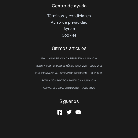
Centro de ayuda
Términos y condiciones
Aviso de privacidad
Ayuda
Cookies
Últimos articulos
EVALUACIÓN FELICIDAD Y BIENESTAR – JULIO 2026
MEJOR Y PEOR ESTADO DE MÉXICO PARA VIVIR – JULIO 2026
ENCUESTA NACIONAL: DESEMPEÑO DIF ESTATAL – JULIO 2026
EVALUACIÓN PARTIDOS POLÍTICOS – JULIO 2026
ASÍ VAN LOS 32 GOBERNADORES – JULIO 2026
Síguenos