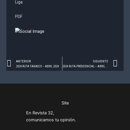
Liga
PDF
Prev
Ne
ANTERIOR
SIGUIENTE
2024 RUTA TABASCO – ABRIL 2024
2024 RUTA PRESIDENCIAL – ABRIL 2024
Site
En Revista 32,
comunicamos tu opinión.