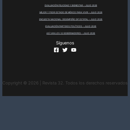
EVALUACIÓN FELICIDAD Y BIENESTAR – JULIO 2026
MEJOR Y PEOR ESTADO DE MÉXICO PARA VIVIR – JULIO 2026
ENCUESTA NACIONAL: DESEMPEÑO DIF ESTATAL – JULIO 2026
EVALUACIÓN PARTIDOS POLÍTICOS – JULIO 2026
ASÍ VAN LOS 32 GOBERNADORES – JULIO 2026
Síguenos
Copyright © 2026 | Revista 32. Todos los derechos reservados
INICIO