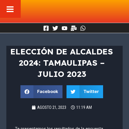
Ir
al
contenido
ELECCIÓN DE ALCALDES
2024: TAMAULIPAS –
JULIO 2023
Facebook
Twitter
AGOSTO 21, 2023
11:19 AM
Te presentamos los resultados de la encuesta