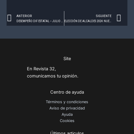
Prev
Ne
ANTERIOR
SIGUIENTE
DESEMPEÑO DIF ESTATAL – JULIO 2023
ELECCIÓN DE ALCALDES 2024: NUEVO LEÓN – AGOSTO 2023
Site
En Revista 32,
comunicamos tu opinión.
Centro de ayuda
Términos y condiciones
Aviso de privacidad
Ayuda
Cookies
Últimos articulos