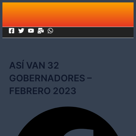
Ir
al
contenido
ASÍ VAN 32
GOBERNADORES –
FEBRERO 2023