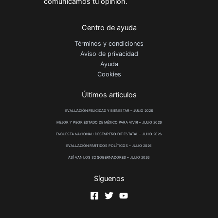
comunicamos tu opinión.
Centro de ayuda
Términos y condiciones
Aviso de privacidad
Ayuda
Cookies
Últimos articulos
EVALUACIÓN FELICIDAD Y BIENESTAR – JULIO 2026
MEJOR Y PEOR ESTADO DE MÉXICO PARA VIVIR – JULIO 2026
ENCUESTA NACIONAL: DESEMPEÑO DIF ESTATAL – JULIO 2026
EVALUACIÓN PARTIDOS POLÍTICOS – JULIO 2026
ASÍ VAN LOS 32 GOBERNADORES – JULIO 2026
Síguenos