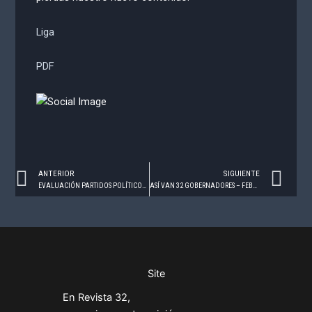
Liga
PDF
Prev
Ne
ANTERIOR
SIGUIENTE
EVALUACIÓN PARTIDOS POLÍTICOS – FEBRERO 2023
ASÍ VAN 32 GOBERNADORES – FEBRERO 2023
Site
En Revista 32,