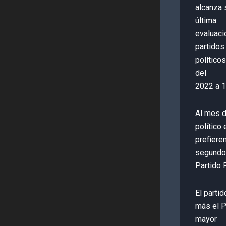
alcanza 
última
evaluaci
partidos
político
del
2022 a 1
Al mes d
político
prefieren
segundo 
Partido 
El parti
más el P
mayor