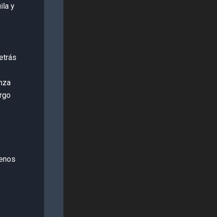
ila y
etrás
anza
argo
uenos