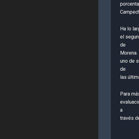
porcenta
Campeche
Ha lo la
el segun
de
Morena. 
uno de s
de
las últi
Para más
evaluaci
a
través d