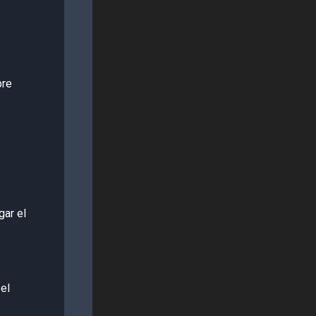
bre
gar el
el