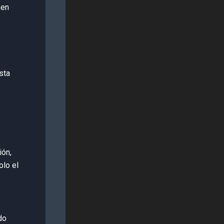
 en
sta
ión,
olo el
do