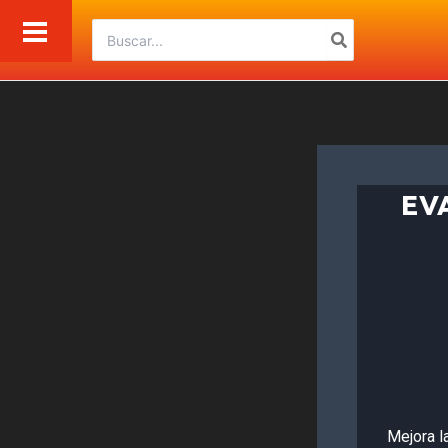
Ir
Buscar
al
por:
contenido
EV
Mejora l