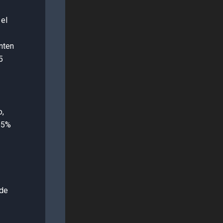
 el
nten
5
o,
.5%
 de