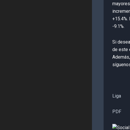
mayores
incremen
+15.4%. 
-9.1%.
Si desea
de este 
Además,
síguenos
Liga
PDF