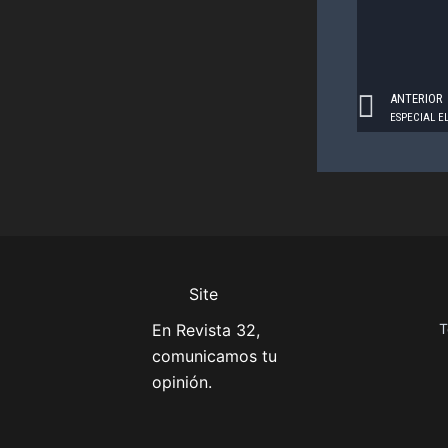
Prev
ANTERIOR
ESPECIAL E
Site
En Revista 32,
T
comunicamos tu
opinión.