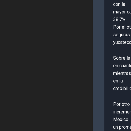
con la
mayor ca
38.7%.
Por el o
seguras 
yucateco
Sobre la
en cuant
mientras
en la
credibil
Por otro 
incremen
México
un prome