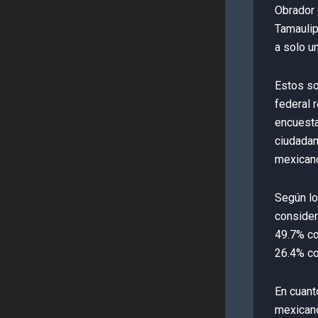
Obrador 
Tamauli
a solo u
Estos so
federal 
encuesta
ciudada
mexicano
Según lo
consider
49.7% co
26.4% co
En cuant
mexicano