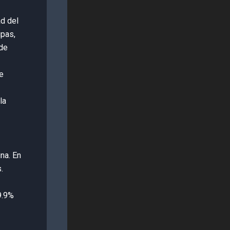
ad del
ipas,
 de
e
la
na. En
.
9.9%