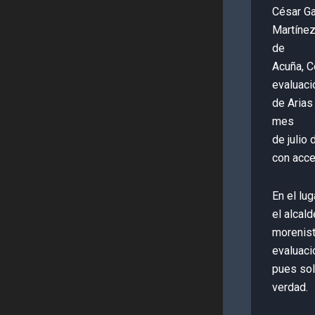
César Ga
Martínez
de
Acuña, C
evaluaci
de Arias
mes
de julio
con acce
En el lu
el alcal
morenist
evaluaci
pues sol
verdad.