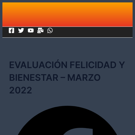
Ir
al
contenido
EVALUACIÓN FELICIDAD Y
BIENESTAR – MARZO
2022