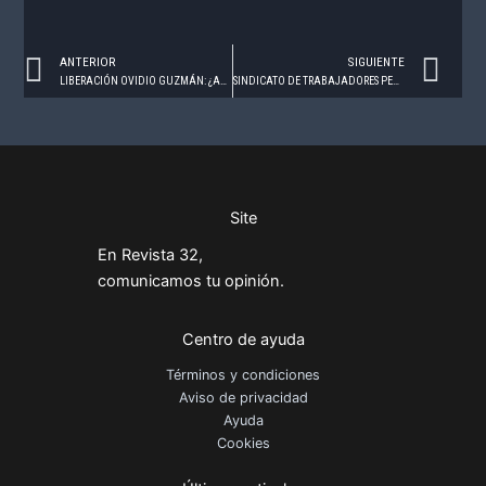
Prev
Ne
ANTERIOR
SIGUIENTE
LIBERACIÓN OVIDIO GUZMÁN: ¿ACIERTO O ERROR?
SINDICATO DE TRABAJADORES PEMEX – OCTUBRE 2021
Site
En Revista 32,
comunicamos tu opinión.
Centro de ayuda
Términos y condiciones
Aviso de privacidad
Ayuda
Cookies