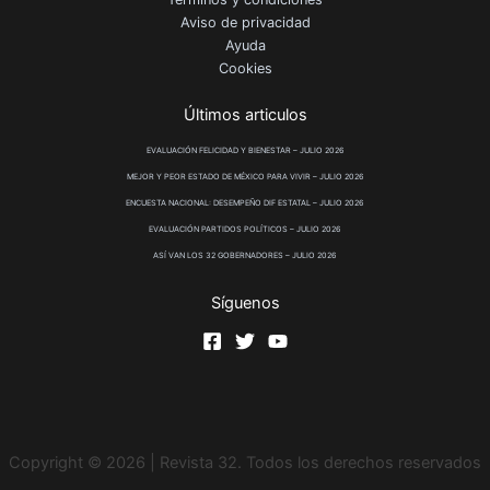
Aviso de privacidad
Ayuda
Cookies
Últimos articulos
EVALUACIÓN FELICIDAD Y BIENESTAR – JULIO 2026
MEJOR Y PEOR ESTADO DE MÉXICO PARA VIVIR – JULIO 2026
ENCUESTA NACIONAL: DESEMPEÑO DIF ESTATAL – JULIO 2026
EVALUACIÓN PARTIDOS POLÍTICOS – JULIO 2026
ASÍ VAN LOS 32 GOBERNADORES – JULIO 2026
Síguenos
Copyright © 2026 | Revista 32. Todos los derechos reservados