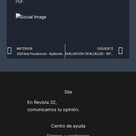
PDF
Prev
Ne
ANTERIOR
SIGUIENTE
2024 Ruta Presidencial – Septiembre 2021
EVALUACIÓN 100 ALCALDES – SEPTIEMBRE 2021
Site
En Revista 32,
comunicamos tu opinión.
Centro de ayuda
Términos y condiciones