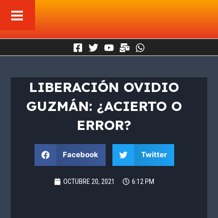
Ir
al
contenido
LIBERACIÓN OVIDIO
GUZMÁN: ¿ACIERTO O
ERROR?
Facebook
Twitter
OCTUBRE 20, 2021
6:12 PM