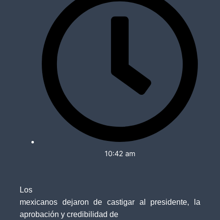
10:42 am
Los
mexicanos dejaron de castigar al presidente, la
aprobación y credibilidad de