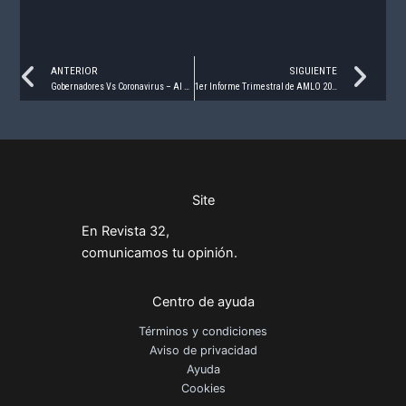
Prev
Ne
ANTERIOR
SIGUIENTE
Gobernadores Vs Coronavirus – Al 30 de Abril 2020
1er Informe Trimestral de AMLO 2020 – Evaluación de Percepción
Site
En Revista 32,
comunicamos tu opinión.
Centro de ayuda
Términos y condiciones
Aviso de privacidad
Ayuda
Cookies