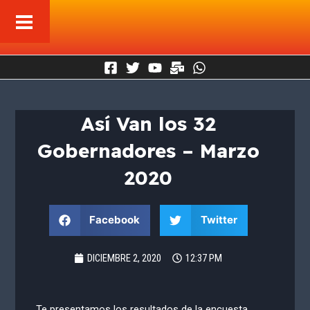
Ir
al
contenido
Así Van los 32
Gobernadores – Marzo
2020
Facebook
Twitter
DICIEMBRE 2, 2020
12:37 PM
Te presentamos los resultados de la encuesta