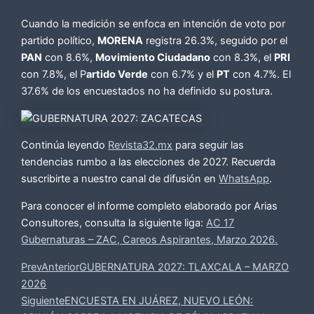
Cuando la medición se enfoca en intención de voto por
partido político,
MORENA
registra 26.3%, seguido por el
PAN
con 8.6%,
Movimiento Ciudadano
con 8.3%, el
PRI
con 7.8%, el P
artido Verde
con 6.7% y el
PT
con 4.7%. El
37.6% de los encuestados no ha definido su postura.
Continúa leyendo
Revista32.mx
para seguir las
tendencias rumbo a las elecciones de 2027. Recuerda
suscribirte a nuestro canal de difusión en
WhatsApp
.
Para conocer el informe completo elaborado por Arias
Consultores, consulta la siguiente liga:
AC 17
Gubernaturas – ZAC, Careos Aspirantes, Marzo 2026
.
Prev
Anterior
GUBERNATURA 2027: TLAXCALA – MARZO
2026
Siguiente
ENCUESTA EN JUÁREZ, NUEVO LEÓN: