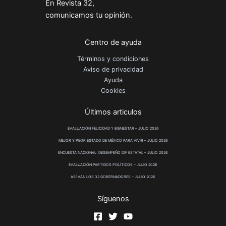
En Revista 32,
comunicamos tu opinión.
Centro de ayuda
Términos y condiciones
Aviso de privacidad
Ayuda
Cookies
Últimos articulos
EVALUACIÓN FELICIDAD Y BIENESTAR – JULIO 2026
MEJOR Y PEOR ESTADO DE MÉXICO PARA VIVIR – JULIO 2026
ENCUESTA NACIONAL: DESEMPEÑO DIF ESTATAL – JULIO 2026
EVALUACIÓN PARTIDOS POLÍTICOS – JULIO 2026
ASÍ VAN LOS 32 GOBERNADORES – JULIO 2026
Síguenos