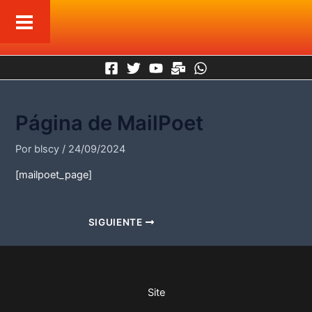
Ir
Navegación
al
de
contenido
entradas
Página de MailPoet
Por
blscy
/
24/09/2024
[mailpoet_page]
SIGUIENTE
Site