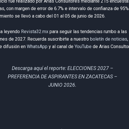
cicio fue realizado por Arias Consultores mediante 215 encuesta
as, con margen de error de 6.7% e intervalo de confianza de 95%.
miento se llevó a cabo del 01 al 05 de junio de 2026.
úa leyendo
Revista32.mx
para seguir las tendencias rumbo a las
nes de 2027. Recuerda suscribirte a nuestro
boletín de noticias
,
e difusión en
WhatsApp
y al canal de
YouTube
de Arias Consulto
Descarga aquí el reporte: ELECCIONES 2027 –
PREFERENCIA DE ASPIRANTES EN ZACATECAS –
JUNIO 2026.