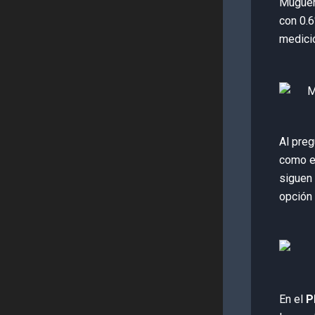
Mugüerz
con 0.6
medici
Al preg
como el
siguen
opción 
En el
P