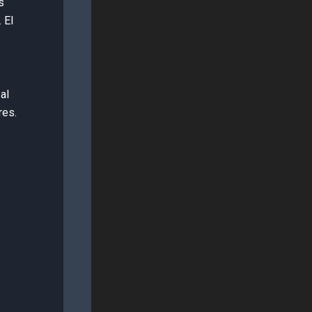
s
 El
 al
res.