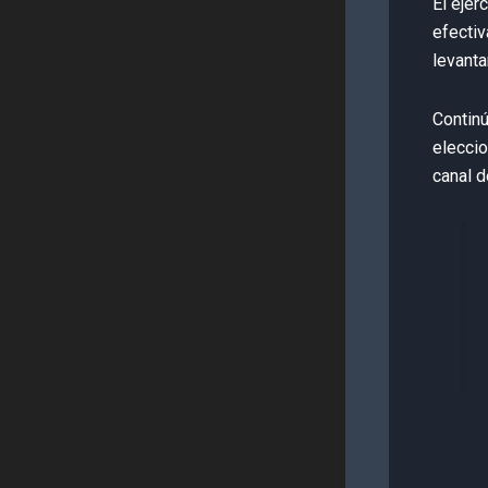
El ejer
efectiv
levanta
Contin
eleccio
canal d