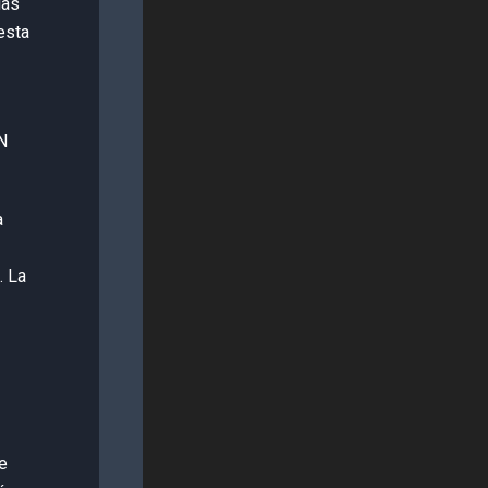
las
esta
a
. La
re