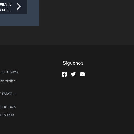
Next
GUIENTE
JUICIO POLÍTICO CONTRA SAMUEL GARCÍA: 85.3% DE LOS ENCUESTADOS CONOCEN EL CASO
Síguenos
 JULIO 2026
RA VIVIR –
 ESTATAL –
JULIO 2026
ULIO 2026