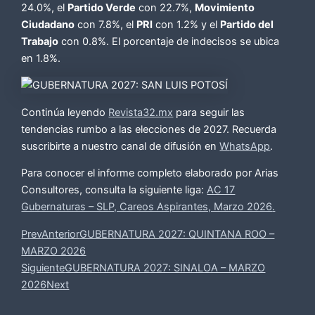
24.0%, el
Partido Verde
con 22.7%,
Movimiento
Ciudadano
con 7.8%, el
PRI
con 1.2% y el
Partido del
Trabajo
con 0.8%. El porcentaje de indecisos se ubica
en 1.8%.
Continúa leyendo
Revista32.mx
para seguir las
tendencias rumbo a las elecciones de 2027. Recuerda
suscribirte a nuestro canal de difusión en
W
hatsApp
.
Para conocer el informe completo elaborado por Arias
Consultores, consulta la siguiente liga:
AC 17
Gubernaturas – SLP, Careos Aspirantes, Marzo 2026
.
Prev
Anterior
GUBERNATURA 2027: QUINTANA ROO –
MARZO 2026
Siguiente
GUBERNATURA 2027: SINALOA – MARZO
2026
Next