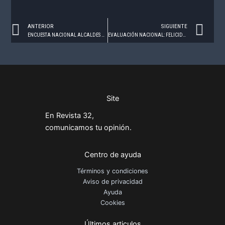
Prev
Ne
ANTERIOR
SIGUIENTE
ENCUESTA NACIONAL ALCALDES – DICIEMBRE, 2025
EVALUACIÓN NACIONAL: FELICIDAD Y BIENESTAR – DICIEMBRE 2025
Site
En Revista 32,
comunicamos tu opinión.
Centro de ayuda
Términos y condiciones
Aviso de privacidad
Ayuda
Cookies
Últimos articulos