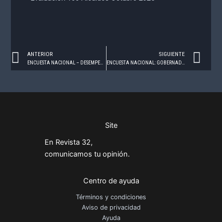
Prev
Ne
ANTERIOR
SIGUIENTE
ENCUESTA NACIONAL – DESEMPEÑO DIF ESTATAL – OCTUBRE 2025
ENCUESTA NACIONAL: GOBERNADORES – NOVIEMBRE, 2025
Site
En Revista 32,
comunicamos tu opinión.
Centro de ayuda
Términos y condiciones
Aviso de privacidad
Ayuda