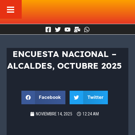
Ir
al
contenido
ENCUESTA NACIONAL –
ALCALDES, OCTUBRE 2025
Facebook
Twitter
NOVIEMBRE 14, 2025
12:24 AM