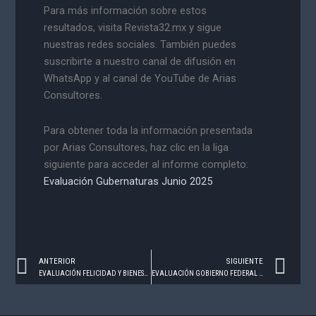
Para más información sobre estos
resultados, visita Revista32.mx y sigue
nuestras redes sociales. También puedes
suscribirte a nuestro canal de difusión en
WhatsApp y al canal de YouTube de Arias
Consultores.
Para obtener toda la información presentada
por Arias Consultores, haz clic en la liga
siguiente para acceder al informe completo:
Evaluación Gubernaturas Junio 2025
Prev
Ne
ANTERIOR
SIGUIENTE
EVALUACIÓN FELICIDAD Y BIENESTAR – JUNIO 2025
EVALUACIÓN GOBIERNO FEDERAL – JUNIO 2025