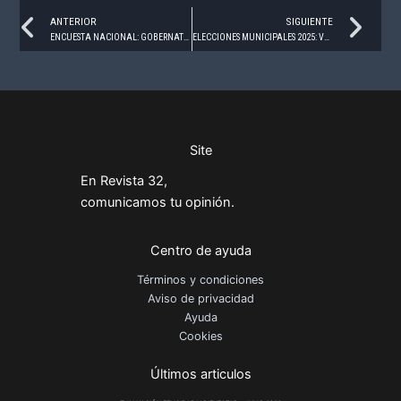
Prev
Ne
ANTERIOR
SIGUIENTE
ENCUESTA NACIONAL: GOBERNATURAS MARZO 2025
ELECCIONES MUNICIPALES 2025: VERACRUZ, VER – ABRIL 2025
Site
En Revista 32,
comunicamos tu opinión.
Centro de ayuda
Términos y condiciones
Aviso de privacidad
Ayuda
Cookies
Últimos articulos