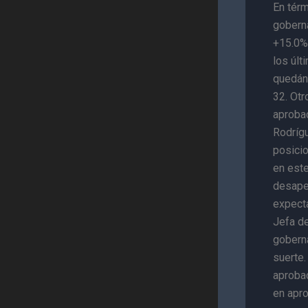
En térm
gobern
+15.0% 
los úl
quedán
32. Otr
aproba
Rodrígu
posici
en est
desape
expecta
Jefa d
gobern
suerte
aprobac
en apro