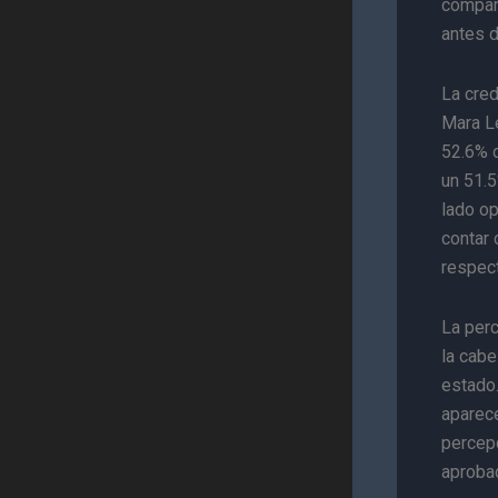
compara
antes d
La cre
Mara L
52.6% 
un 51.5
lado op
contar 
respec
La per
la cab
estado.
aparec
percep
aprobad