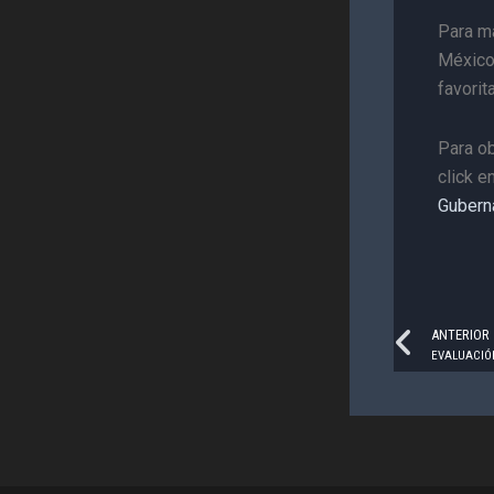
Para m
México,
favorita
Para ob
click e
Gubern
Prev
ANTERIOR
EVALUACIÓN