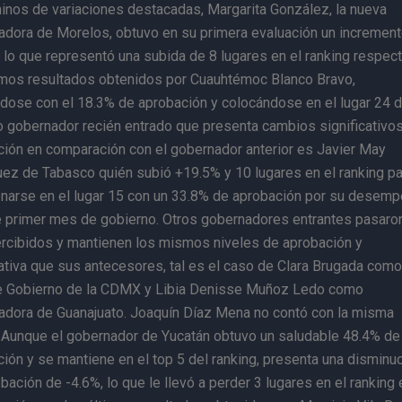
inos de variaciones destacadas, Margarita González, la nueva
adora de Morelos, obtuvo en su primera evaluación un incremen
lo que representó una subida de 8 lugares en el ranking respect
timos resultados obtenidos por Cuauhtémoc Blanco Bravo,
dose con el 18.3% de aprobación y colocándose en el lugar 24 
o gobernador recién entrado que presenta cambios significativo
ción en comparación con el gobernador anterior es Javier May
ez de Tabasco quién subió +19.5% y 10 lugares en el ranking pa
onarse en el lugar 15 con un 33.8% de aprobación por su desem
e primer mes de gobierno. Otros gobernadores entrantes pasaro
rcibidos y mantienen los mismos niveles de aprobación y
tiva que sus antecesores, tal es el caso de Clara Brugada como
e Gobierno de la CDMX y Libia Denisse Muñoz Ledo como
adora de Guanajuato. Joaquín Díaz Mena no contó con la misma
. Aunque el gobernador de Yucatán obtuvo un saludable 48.4% de
ión y se mantiene en el top 5 del ranking, presenta una disminu
bación de -4.6%, lo que le llevó a perder 3 lugares en el ranking 