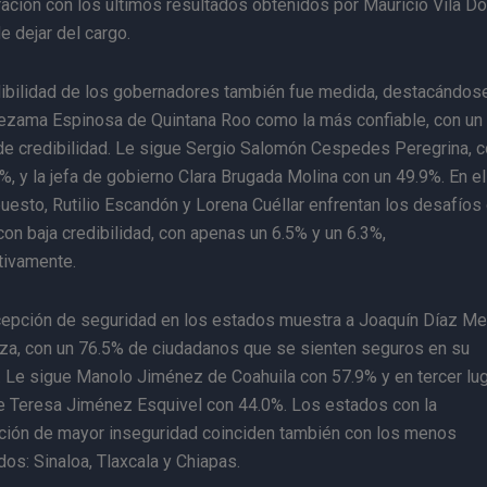
ción con los últimos resultados obtenidos por Mauricio Vila Do
e dejar del cargo.
dibilidad de los gobernadores también fue medida, destacándos
ezama Espinosa de Quintana Roo como la más confiable, con un
de credibilidad. Le sigue Sergio Salomón Cespedes Peregrina, 
%, y la jefa de gobierno Clara Brugada Molina con un 49.9%. En el
uesto, Rutilio Escandón y Lorena Cuéllar enfrentan los desafíos
con baja credibilidad, con apenas un 6.5% y un 6.3%,
tivamente.
cepción de seguridad en los estados muestra a Joaquín Díaz Me
eza, con un 76.5% de ciudadanos que se sienten seguros en su
 Le sigue Manolo Jiménez de Coahuila con 57.9% y en tercer lu
e Teresa Jiménez Esquivel con 44.0%. Los estados con la
ción de mayor inseguridad coinciden también con los menos
os: Sinaloa, Tlaxcala y Chiapas.