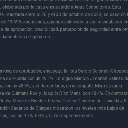
 elaborada por la casa encuestadora Arias Consultores. Esta
a, realizada entre el 26 y el 30 de octubre de 2024, se basó en 
 de 13,696 ciudadanos, quienes calificaron a sus mandatarios e
s de aprobación, credibilidad, percepción de seguridad entre ot
undamentales de gobierno.
ranking de aprobación, encabeza la lista Sergio Salomón Césped
ina de Puebla con un 49.1%. Le sigue Manolo Jiménez Salinas d
a, con un 48.9%, y en tercer lugar, en un empate, Mara Lezama
sa de Quintana Roo y Joaquín Díaz Mena con 48.4%. En contrast
ocha Moya de Sinaloa, Lorena Cuéllar Cisneros de Tlaxcala y Ru
andón Cadenas de Chiapas mostraron los niveles más bajos de
ión, con un 9.7%, 6.8% y 5.5% respectivamente.