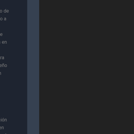
to de
o a
de
s en
ra
peño
n
ción
en