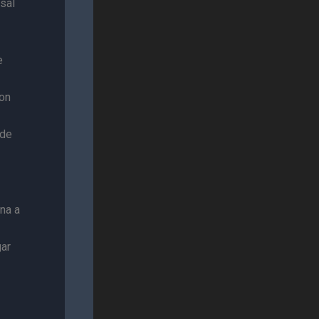
sal
e
con
 de
na a
gar