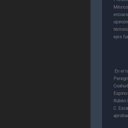
México,
encuest
opinión
término
ejes f
En el 
Peregr
Coahuil
Espino
Rubèn R
C. Esc
aprobac