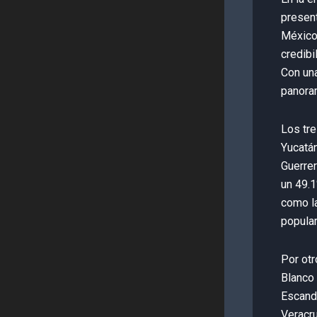
present
México,
credibi
Con una
panora
Los tr
Yucatán
Guerrer
un 49.1
como la
popular
Por ot
Blanco 
Escand
Veracru