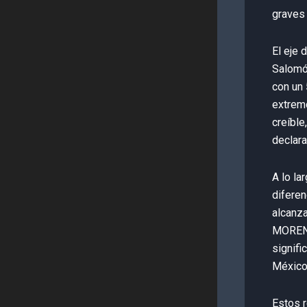
graves 
El eje 
Salomó
con un 
extrem
creíble
declara
A lo la
diferen
alcanza
MORENA 
signifi
México
Estos r