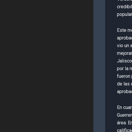
credibi
popular
Este m
aprobac
vio un 
mejorar
Jalisc
por la 
fueron 
de las 
aprobac
En cuan
Guerrer
área. E
calific