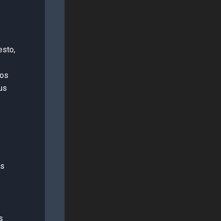
esto,
nos
us
es
s