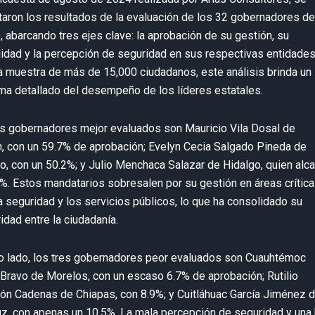
aron los resultados de la evaluación de los 32 gobernadores de
 abarcando tres ejes clave: la aprobación de su gestión, su
lidad y la percepción de seguridad en sus respectivas entidades
 muestra de más de 15,000 ciudadanos, este análisis brinda un
ma detallado del desempeño de los líderes estatales.
es gobernadores mejor evaluados son Mauricio Vila Dosal de
, con un 59.7% de aprobación; Evelyn Cecia Salgado Pineda de
o, con un 50.2%; y Julio Menchaca Salazar de Hidalgo, quien alc
%. Estos mandatarios sobresalen por su gestión en áreas crític
 seguridad y los servicios públicos, lo que ha consolidado su
idad entre la ciudadanía.
ro lado, los tres gobernadores peor evaluados son Cuauhtémoc
Bravo de Morelos, con un escaso 6.7% de aprobación; Rutilio
ón Cadenas de Chiapas, con 8.9%; y Cuitláhuac García Jiménez 
z, con apenas un 10.5%. La mala percepción de seguridad y una 