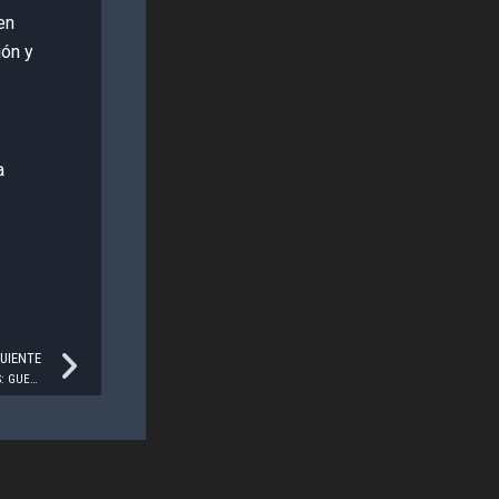
en
ión y
a
Next
GUIENTE
PROMEDIO DE APROBACION DE ENCUESTADORAS: GUERRERO – AGOSTO 2024