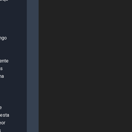
ango
ente
os
na
e
 esta
eor
s