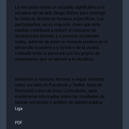
La encuesta revela un respaldo significativo a la 
iniciativa del alcalde Sergio Baños para restringir 
la venta de alcohol en horarios específicos. Los 
pachuqueños, en su mayoría, creen que esta 
medida contribuirá a reducir el consumo de 
alcohol entre jóvenes y a prevenir accidentes 
viales, además de tener un impacto positivo en el 
desarrollo económico y turístico de la ciudad, 
contradiciendo lo planteado por los grupos de 
empresarios que se oponen a la iniciativa.
Invitamos a nuestros lectores a seguir nuestras 
redes sociales en Facebook y Twitter, tanto de 
Revista32 como de Arias Consultores, para 
mantenerse informados sobre los resultados de 
futuras encuestas y análisis de opinión pública.
Liga
PDF