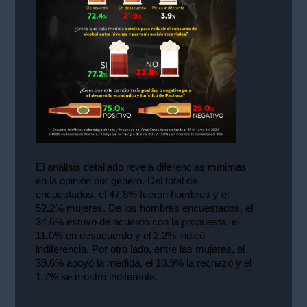
El análisis detallado revela diferencias mínimas 
en la opinión por género. Del total de 
encuestados, el 47.8% fueron hombres y el 
52.2% mujeres. De los hombres encuestados, el 
34.6% estuvo de acuerdo con la propuesta, el 
11.0% en desacuerdo y el 2.2% indicó 
indiferencia. Por otro lado, entre las mujeres, el 
39.6% apoyó la medida, el 10.9% la rechazó y el 
1.7% se mostró indiferente.