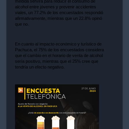
medida servirá para reducir el consumo de 
alcohol entre jóvenes y prevenir accidentes 
viales, un 77.2% de los encuestados respondió 
afirmativamente, mientras que un 22.8% opinó 
que no.
En cuanto al impacto económico y turístico de 
Pachuca, el 75% de los encuestados considera 
que el cambio en el horario de venta de alcohol 
sería positivo, mientras que el 25% cree que 
tendría un efecto negativo.