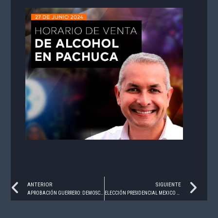
Prev
Ne
ANTERIOR
SIGUIENTE
APROBACIÓN GUERRERO: DEMOSCOPIA DIGITAL – ENERO A JUNIO 2024
ELECCIÓN PRESIDENCIAL MEXICO 2024 ¿LEGÍTIMA O FRAUDE?