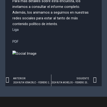
Para más detalles sobre esta encuesta, los
invitamos a consultar el informe completo.
Además, los animamos a seguirnos en nuestras
redes sociales para estar al tanto de más
contenido político de interés.
Liga
PDF
Prev
Ne
ANTERIOR
SIGUIENTE
2024 RUTA VERACRUZ – FEBRERO 2024
2024 RUTA MORELOS – FEBRERO 2024