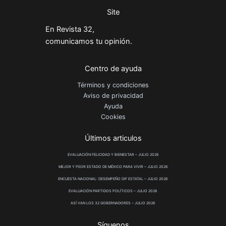
Site
En Revista 32,
comunicamos tu opinión.
Centro de ayuda
Términos y condiciones
Aviso de privacidad
Ayuda
Cookies
Últimos articulos
EVALUACIÓN FELICIDAD Y BIENESTAR – JULIO 2026
MEJOR Y PEOR ESTADO DE MÉXICO PARA VIVIR – JULIO 2026
ENCUESTA NACIONAL: DESEMPEÑO DIF ESTATAL – JULIO 2026
EVALUACIÓN PARTIDOS POLÍTICOS – JULIO 2026
ASÍ VAN LOS 32 GOBERNADORES – JULIO 2026
Síguenos