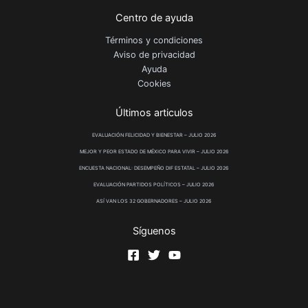
Centro de ayuda
Términos y condiciones
Aviso de privacidad
Ayuda
Cookies
Últimos articulos
EVALUACIÓN FELICIDAD Y BIENESTAR – JULIO 2026
MEJOR Y PEOR ESTADO DE MÉXICO PARA VIVIR – JULIO 2026
ENCUESTA NACIONAL: DESEMPEÑO DIF ESTATAL – JULIO 2026
EVALUACIÓN PARTIDOS POLÍTICOS – JULIO 2026
ASÍ VAN LOS 32 GOBERNADORES – JULIO 2026
Síguenos