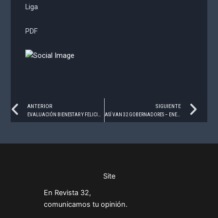
Liga
PDF
Prev
Ne
ANTERIOR
SIGUIENTE
EVALUACIÓN BIENESTAR Y FELICIDAD – ENERO 2024
ASÍ VAN 32 GOBERNADORES – ENERO 2024
Site
En Revista 32,
comunicamos tu opinión.