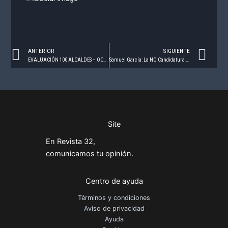
Prev
Ne
ANTERIOR
SIGUIENTE
EVALUACIÓN 100 ALCALDES – OCTUBRE 2023
Samuel García: La NO Candidatura de MC a la Presidencia de México
Site
En Revista 32,
comunicamos tu opinión.
Centro de ayuda
Términos y condiciones
Aviso de privacidad
Ayuda