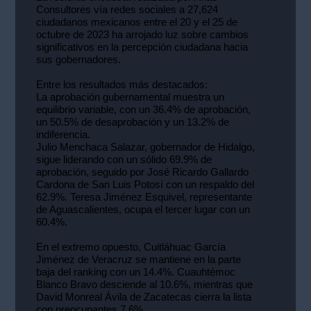
Consultores vía redes sociales a 27,624
ciudadanos mexicanos entre el 20 y el 25 de
octubre de 2023 ha arrojado luz sobre cambios
significativos en la percepción ciudadana hacia
sus gobernadores.
Entre los resultados más destacados:
La aprobación gubernamental muestra un
equilibrio variable, con un 36.4% de aprobación,
un 50.5% de desaprobación y un 13.2% de
indiferencia.
Julio Menchaca Salazar, gobernador de Hidalgo,
sigue liderando con un sólido 69.9% de
aprobación, seguido por José Ricardo Gallardo
Cardona de San Luis Potosí con un respaldo del
62.9%. Teresa Jiménez Esquivel, representante
de Aguascalientes, ocupa el tercer lugar con un
60.4%.
En el extremo opuesto, Cuitláhuac García
Jiménez de Veracruz se mantiene en la parte
baja del ranking con un 14.4%. Cuauhtémoc
Blanco Bravo desciende al 10.6%, mientras que
David Monreal Ávila de Zacatecas cierra la lista
con preocupantes 7.6%.