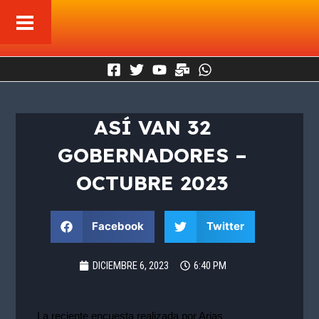
Ir
al
contenido
ASÍ VAN 32
GOBERNADORES –
OCTUBRE 2023
Facebook
Twitter
DICIEMBRE 6, 2023
6:40 PM
La reciente encuesta realizada por Arias