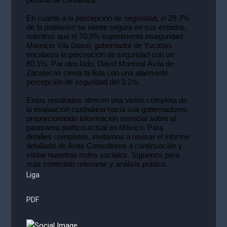
En cuanto a la percepción de seguridad, el 29.7%
de la población se siente segura en sus estados,
mientras que el 70.3% experimenta inseguridad.
Mauricio Vila Dosal, gobernador de Yucatán,
encabeza la percepción de seguridad con un
60.1%. Por otro lado, David Monreal Ávila de
Zacatecas cierra la lista con una alarmante
percepción de seguridad del 3.1%.
Estos resultados ofrecen una visión completa de
la evaluación ciudadana hacia sus gobernadores,
proporcionando información esencial sobre el
panorama político actual en México. Para
detalles completos, invitamos a revisar el informe
detallado de Arias Consultores a continuación y
visitar nuestras redes sociales. Síguenos para
más contenido relevante y análisis político.
Liga
PDF