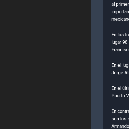
al prime
importan
mexicano
En los t
lugar 98
Francis
En el lu
Jorge Al
En el úl
Puerto V
En contr
son los 
Armand