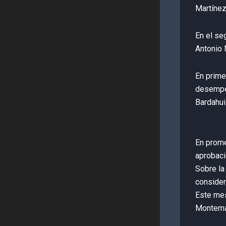
Martínez
En el se
Antonio 
En prime
desempeñ
Bardahuil
En prome
aprobaci
Sobre la
consider
Este mes
Montemay