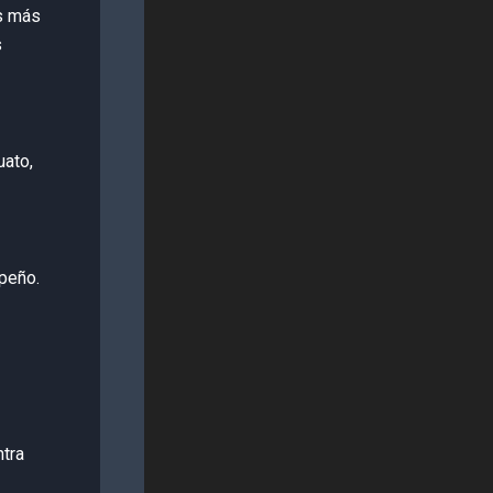
os más
s
uato,
peño.
ntra