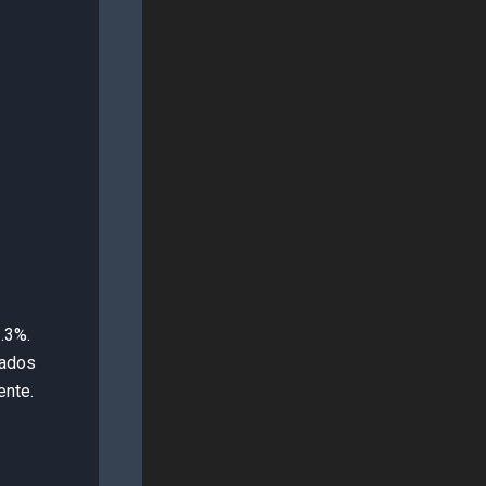
2.3%.
tados
ente.