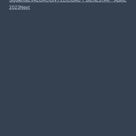
Siguiente
EVALUACIÓN FELICIDAD Y BIENESTAR – ABRIL
2023
Next