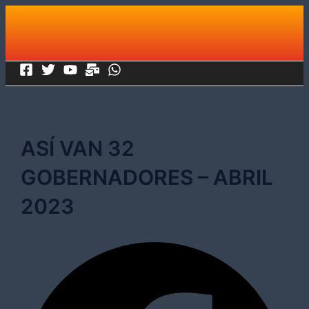
Ir
al
contenido
ASÍ VAN 32
GOBERNADORES – ABRIL
2023