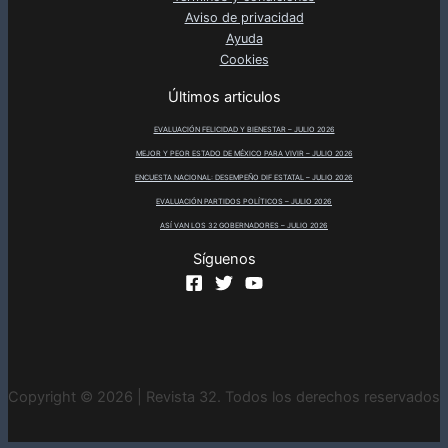
Aviso de privacidad
Ayuda
Cookies
Últimos articulos
EVALUACIÓN FELICIDAD Y BIENESTAR – JULIO 2026
MEJOR Y PEOR ESTADO DE MÉXICO PARA VIVIR – JULIO 2026
ENCUESTA NACIONAL: DESEMPEÑO DIF ESTATAL – JULIO 2026
EVALUACIÓN PARTIDOS POLÍTICOS – JULIO 2026
ASÍ VAN LOS 32 GOBERNADORES – JULIO 2026
Síguenos
Copyright © 2026 | Revista 32. Todos los derechos reservados