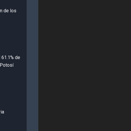
n de los
l 61.1% de
 Potosí
ia