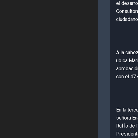
el desarr
Consultor
ciudadano
A la cabez
ubica Mar
aprobació
con el 47.
En la terc
señora En
Ruffo de F
President