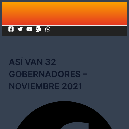
Ir
al
contenido
ASÍ VAN 32
GOBERNADORES –
NOVIEMBRE 2021