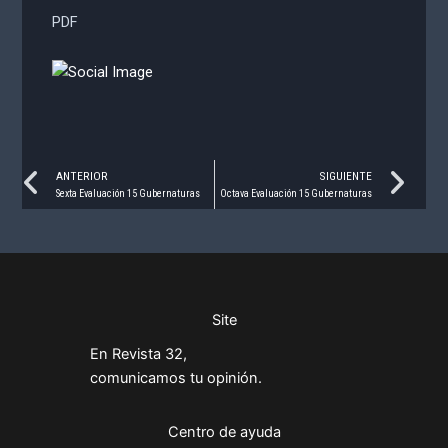
PDF
Prev
Ne
ANTERIOR
SIGUIENTE
Sexta Evaluación 15 Gubernaturas
Octava Evaluación 15 Gubernaturas
Site
En Revista 32,
comunicamos tu opinión.
Centro de ayuda