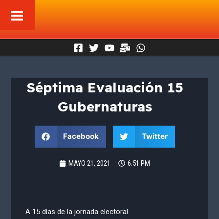
Ir
al
contenido
Séptima Evaluación 15
Gubernaturas
Facebook
Twitter
MAYO 21, 2021
6:51 PM
A 15 días de la jornada electoral