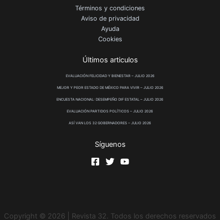
Términos y condiciones
Aviso de privacidad
Ayuda
Cookies
Últimos articulos
EVALUACIÓN FELICIDAD Y BIENESTAR – JULIO 2026
MEJOR Y PEOR ESTADO DE MÉXICO PARA VIVIR – JULIO 2026
ENCUESTA NACIONAL: DESEMPEÑO DIF ESTATAL – JULIO 2026
EVALUACIÓN PARTIDOS POLÍTICOS – JULIO 2026
ASÍ VAN LOS 32 GOBERNADORES – JULIO 2026
Síguenos
Copyright © 2026 | Revista 32. Todos los derechos reservados