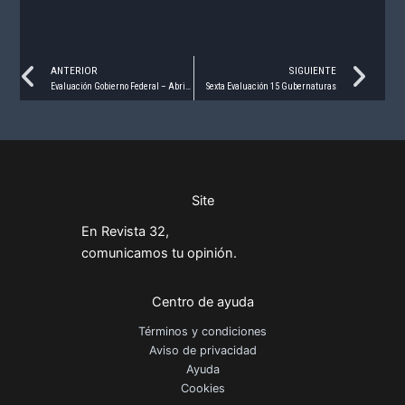
Prev
Ne
ANTERIOR
SIGUIENTE
Evaluación Gobierno Federal – Abril 2021
Sexta Evaluación 15 Gubernaturas
Site
En Revista 32,
comunicamos tu opinión.
Centro de ayuda
Términos y condiciones
Aviso de privacidad
Ayuda
Cookies