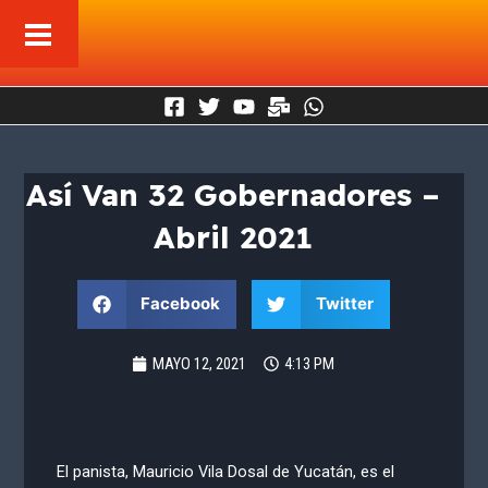
Ir
al
contenido
Así Van 32 Gobernadores –
Abril 2021
Facebook
Twitter
MAYO 12, 2021
4:13 PM
El panista, Mauricio Vila Dosal de Yucatán, es el