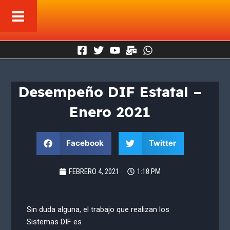
Ir
al
contenido
Desempeño DIF Estatal –
Enero 2021
Facebook
Twitter
FEBRERO 4, 2021
1:18 PM
Sin duda alguna, el trabajo que realizan los
Sistemas DIF es