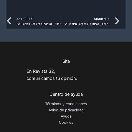
Prev
Ne
ANTERIOR
SIGUIENTE
Evaluación Gobierno Federal – Enero 2021
Evaluación Partidos Políticos – Enero 2021
Site
En Revista 32,
comunicamos tu opinión.
Centro de ayuda
Términos y condiciones
Aviso de privacidad
Ayuda
Cookies