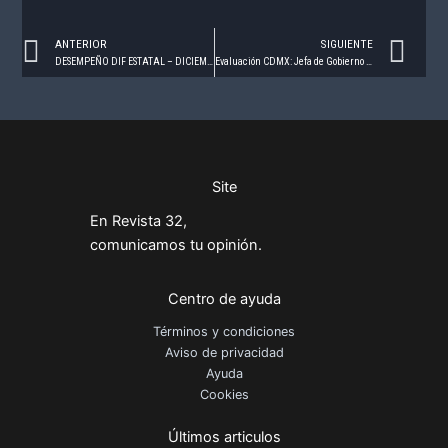
Prev
Ne
ANTERIOR
SIGUIENTE
DESEMPEÑO DIF ESTATAL – DICIEMBRE 2020
Evaluación CDMX: Jefa de Gobierno y Alcaldías – Diciembre 2020
Site
En Revista 32,
comunicamos tu opinión.
Centro de ayuda
Términos y condiciones
Aviso de privacidad
Ayuda
Cookies
Últimos articulos