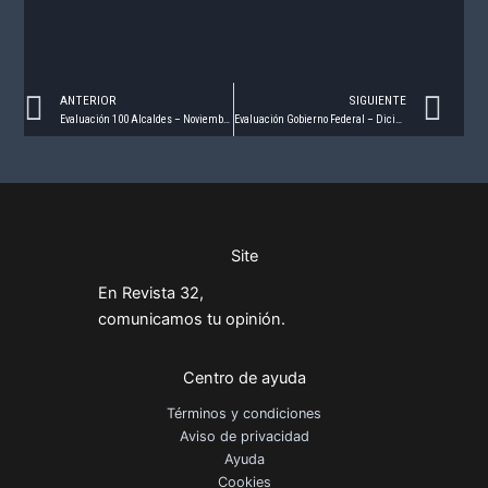
Prev
Ne
ANTERIOR
SIGUIENTE
Evaluación 100 Alcaldes – Noviembre 2020
Evaluación Gobierno Federal – Diciembre 2020
Site
En Revista 32,
comunicamos tu opinión.
Centro de ayuda
Términos y condiciones
Aviso de privacidad
Ayuda
Cookies