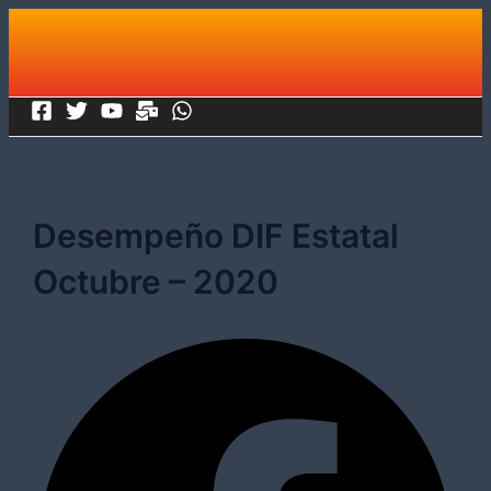
Ir
al
contenido
Desempeño DIF Estatal
Octubre – 2020