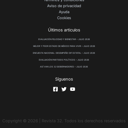
Aviso de privacidad
Ayuda
Cookies
Últimos articulos
EVALUACIÓN FELICIDAD Y BIENESTAR – JULIO 2026
MEJOR Y PEOR ESTADO DE MÉXICO PARA VIVIR – JULIO 2026
ENCUESTA NACIONAL: DESEMPEÑO DIF ESTATAL – JULIO 2026
EVALUACIÓN PARTIDOS POLÍTICOS – JULIO 2026
ASÍ VAN LOS 32 GOBERNADORES – JULIO 2026
Síguenos
Copyright © 2026 | Revista 32. Todos los derechos reservados