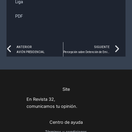
Liga
PDF
Prev
Ne
ANTERIOR
SIGUIENTE
AVIÓN PRESIDENCIAL
Percepción sobre Detención de Emilio Lozoya
Site
En Revista 32,
comunicamos tu opinión.
Centro de ayuda
Términos y condiciones